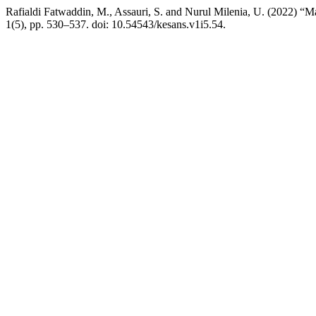
Rafialdi Fatwaddin, M., Assauri, S. and Nurul Milenia, U. (2022) “
1(5), pp. 530–537. doi: 10.54543/kesans.v1i5.54.